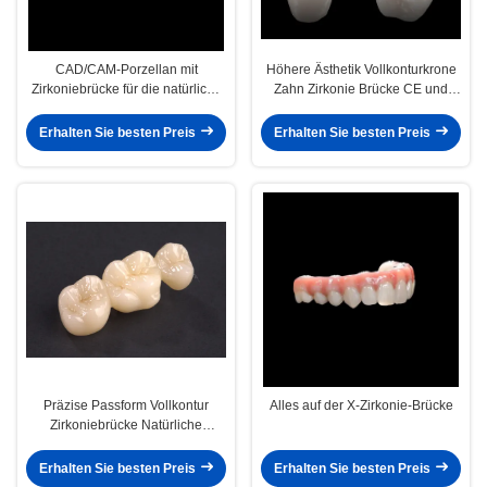
CAD/CAM-Porzellan mit
Höhere Ästhetik Vollkonturkrone
Zirkoniebrücke für die natürliche
Zahn Zirkonie Brücke CE und
Wiederherstellung
FDA Zulassung
Erhalten Sie besten Preis
Erhalten Sie besten Preis
Präzise Passform Vollkontur
Alles auf der X-Zirkonie-Brücke
Zirkoniebrücke Natürliche
Zirkonie Kronenbrücke Hohe
Festigkeit
Erhalten Sie besten Preis
Erhalten Sie besten Preis