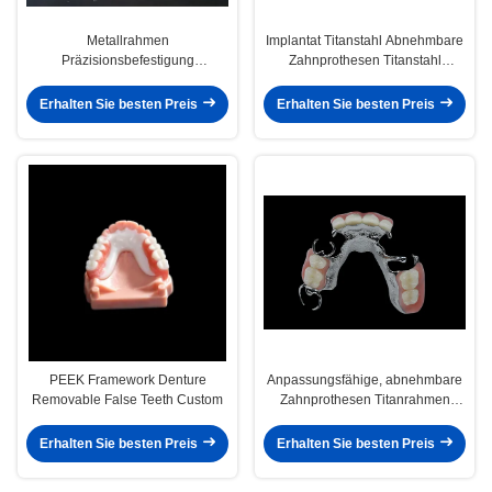
Metallrahmen
Implantat Titanstahl Abnehmbare
Präzisionsbefestigung
Zahnprothesen Titanstahl
Überprothese Ausnehmbare
Implantatstahl Überpräparate
Zahnprothese
Erhalten Sie besten Preis
Erhalten Sie besten Preis
PEEK Framework Denture
Anpassungsfähige, abnehmbare
Removable False Teeth Custom
Zahnprothesen Titanrahmen
Zahnmetallrahmen
Erhalten Sie besten Preis
Erhalten Sie besten Preis