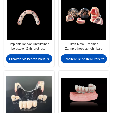
Implantation von unmittelbar
Titan-Metall-Rahmen
belasteten Zahnprothesen
Zahnprothese abnehmbare
Lichtrosa abnehmbare künstliche
falsche Zähne
Zähne
Erhalten Sie besten Preis
Erhalten Sie besten Preis