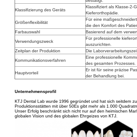
bestätigt.
Klassifiziert als Klasse-2-
Klassifizierung des Geräts
Kieferorthopädie.
Für eine maßgeschneiderte
Größenflexibilität
die den Komfort des Patie
Farbauswahl
Basierend auf dem verwend
Für professionelle kiefer
Verwendungszweck
auszurichten.
Zeitplan der Produktion
Die Laborverarbeitungszeit
Eine professionelle Kommun
Kommunikationsverfahren
des gesamten Prozesses.
Er ist für seine präzise P
Hauptvorteil
der Behandlung bei.
Unternehmensprofil
KTJ Dental Lab wurde 1996 gegründet und hat sich seitdem zu
Produktionsstätten mit über 50Es gibt mehr als 1.000 Quadrat
Unser Erfolg beschränkt sich nicht nur auf den heimischen Mar
globalen Vision und des globalen Ehrgeizes von KTJ.