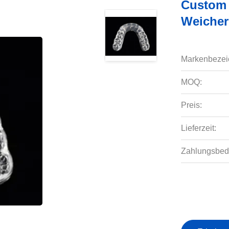
Custom 
Weicher
Markenbezei
MOQ:
Preis:
Lieferzeit:
Zahlungsbed