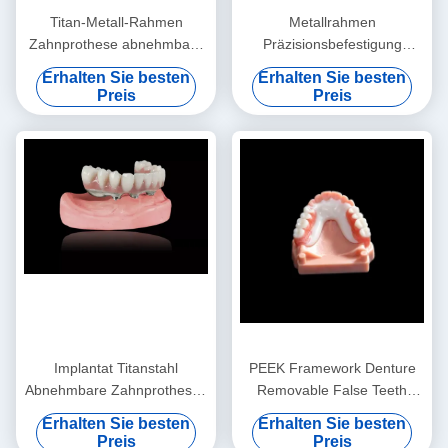
Titan-Metall-Rahmen
Metallrahmen
Zahnprothese abnehmbare
Präzisionsbefestigung
falsche Zähne
Überprothese Ausnehmbare
Erhalten Sie besten
Erhalten Sie besten
Zahnprothese
Preis
Preis
Implantat Titanstahl
PEEK Framework Denture
Abnehmbare Zahnprothesen
Removable False Teeth
Titanstahl Implantatstahl
Custom
Erhalten Sie besten
Erhalten Sie besten
Überpräparate
Preis
Preis