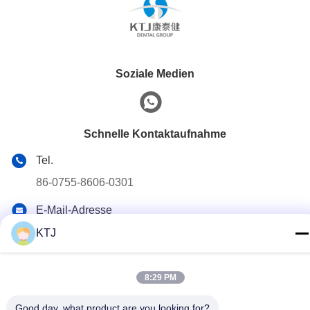
Soziale Medien
Schnelle Kontaktaufnahme
Tel.
86-0755-8606-0301
E-Mail-Adresse
jacky@ktjdental.com
KTJ
Anschrift
KangtaiJian Gesundheitsindustrie Gebäude Nr.7 Rongtian
8:29 PM
Road, Bezirk Pingshan, Shenzhen, China
Good day, what product are you looking for?