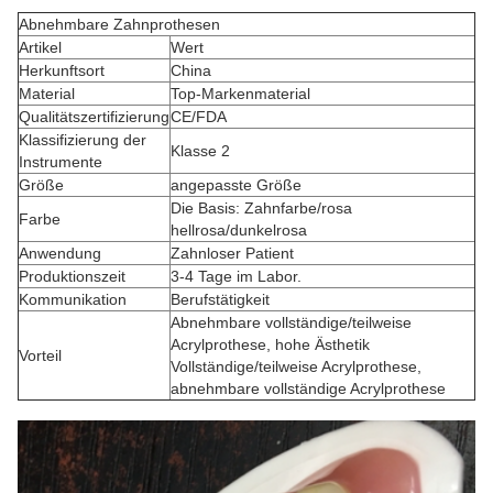
Abnehmbare Zahnprothesen
Artikel
Wert
Herkunftsort
China
Material
Top-Markenmaterial
Qualitätszertifizierung
CE/FDA
Klassifizierung der
Klasse 2
Instrumente
Größe
angepasste Größe
Die Basis: Zahnfarbe/rosa
Farbe
hellrosa/dunkelrosa
Anwendung
Zahnloser Patient
Produktionszeit
3-4 Tage im Labor.
Kommunikation
Berufstätigkeit
Abnehmbare vollständige/teilweise
Acrylprothese, hohe Ästhetik
Vorteil
Vollständige/teilweise Acrylprothese,
abnehmbare vollständige Acrylprothese