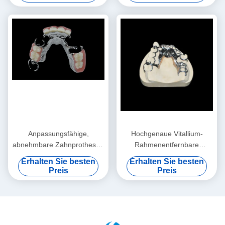
Anpassungsfähige,
Hochgenaue Vitallium-
abnehmbare Zahnprothesen
Rahmenentfernbare
Titanrahmen
Zahnprothese Klasse 2
Erhalten Sie besten
Erhalten Sie besten
Zahnmetallrahmen
Preis
Preis