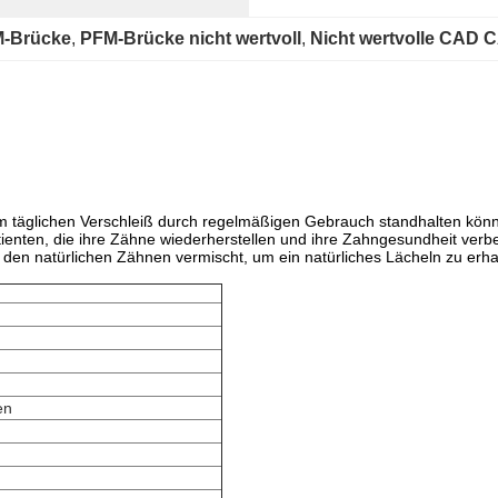
M-Brücke
, 
PFM-Brücke nicht wertvoll
, 
Nicht wertvolle CAD
m täglichen Verschleiß durch regelmäßigen Gebrauch standhalten kön
enten, die ihre Zähne wiederherstellen und ihre Zahngesundheit verb
mit den natürlichen Zähnen vermischt, um ein natürliches Lächeln zu erha
en