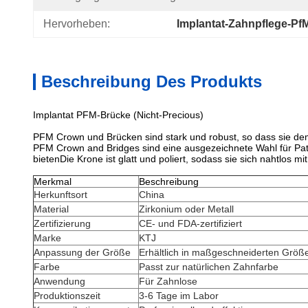
Hervorheben:
Implantat-Zahnpflege-Pf
Beschreibung Des Produkts
Implantat PFM-Brücke (Nicht-Precious)
PFM Crown und Brücken sind stark und robust, so dass sie de
PFM Crown and Bridges sind eine ausgezeichnete Wahl für Pati
bietenDie Krone ist glatt und poliert, sodass sie sich nahtlos 
Merkmal
Beschreibung
Herkunftsort
China
Material
Zirkonium oder Metall
Zertifizierung
CE- und FDA-zertifiziert
Marke
KTJ
Anpassung der Größe
Erhältlich in maßgeschneiderten Größ
Farbe
Passt zur natürlichen Zahnfarbe
Anwendung
Für Zahnlose
Produktionszeit
3-6 Tage im Labor