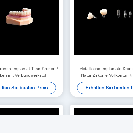
Kronen-Implantat Titan-Kronen /
Metallische Implantate Kron
ken mit Verbundwerkstoff
Natur Zirkonie Vollkontur K
Titanium Abutment
alten Sie besten Preis
Erhalten Sie besten P