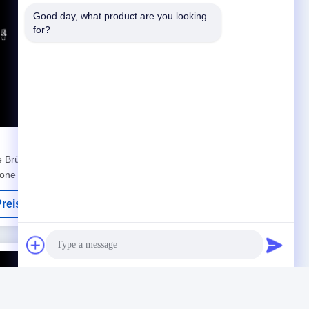
Good day, what product are you looking 
for?
e Brücke
Silber KTJ Internal Connection Digital
rone Mit
Scan Körper für Implantate hohe Präzision
reis
Erhalten Sie besten Preis