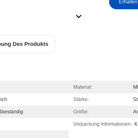
Erhalten
bung Des Produkts
Material:
Mi
lich
Stärke:
St
ßbeständig
Größe:
A
Verpackung Informationen:
K