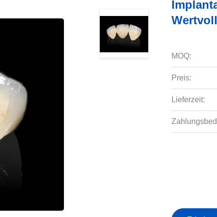
Implant
Wertvol
MOQ:
Preis:
Lieferzeit:
Zahlungsbed