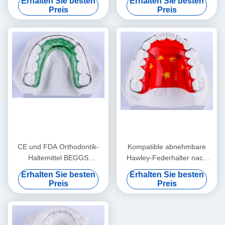
Erhalten Sie besten
Erhalten Sie besten
FDA-Zulassung
Durchsichtige Behälter
Preis
Preis
CE und FDA Orthodontik-
Kompatible abnehmbare
Haltemittel BEGGS
Hawley-Federhalter nach
Haltemittel Unsichtbares
Invisalign
Erhalten Sie besten
Erhalten Sie besten
Haltemittel
Preis
Preis