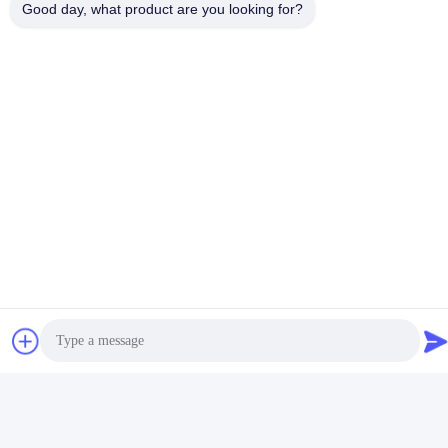
Good day, what product are you looking for?
Soziale Medien
Schnelle Kontaktaufnahme
Tel.
86-0755-8606-0301
E-Mail-Adresse
jacky@ktjdental.com
Anschrift
KangtaiJian Gesundheitsindustrie Gebäude Nr.7 Rongtian
Road, Bezirk Pingshan, Shenzhen, China
Datenschutzrichtlinie
|
Sitemap
China Gute Qualität Digitale vollständige Zahnersatz Lieferant.