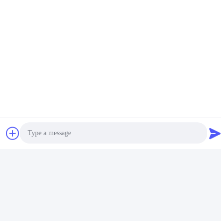
Dunkelrosa digitale
Ausgedruckte vollständig
vollständige abnehmbare
abnehmbare Zahnersatz
Zahnprothese abnehmbare
digitale vollständige
Erhalten Sie besten
Erhalten Sie besten
Teilprothese
Zahnersatz rosa
Preis
Preis
Photo
Video Call
Anpassungsfähige 3D-