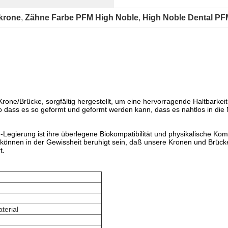
krone
, 
Zähne Farbe PFM High Noble
, 
High Noble Dental PF
one/Brücke, sorgfältig hergestellt, um eine hervorragende Haltbarkeit 
so dass es so geformt und geformt werden kann, dass es nahtlos in die M
ierung ist ihre überlegene Biokompatibilität und physikalische Kompat
 können in der Gewissheit beruhigt sein, daß unsere Kronen und Brücke
t.
terial