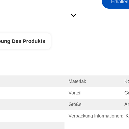
Erhalten
bung Des Produkts
Material:
K
Vorteil:
G
Größe:
A
Verpackung Informationen:
K