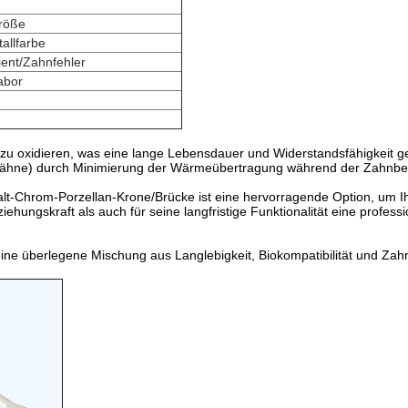
röße
allfarbe
ient/Zahnfehler
abor
t zu oxidieren, was eine lange Lebensdauer und Widerstandsfähigkeit 
szähne) durch Minimierung der Wärmeübertragung während der Zahnbe
t-Chrom-Porzellan-Krone/Brücke ist eine hervorragende Option, um Ihr
ehungskraft als auch für seine langfristige Funktionalität eine professi
ne überlegene Mischung aus Langlebigkeit, Biokompatibilität und Zah