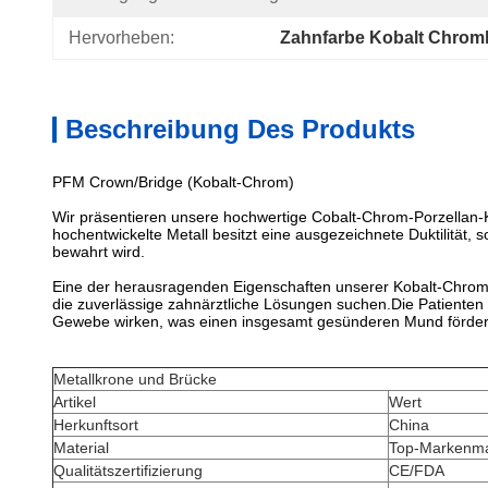
Hervorheben:
Zahnfarbe Kobalt Chrom
Beschreibung Des Produkts
PFM Crown/Bridge (Kobalt-Chrom)
Wir präsentieren unsere hochwertige Cobalt-Chrom-Porzellan-Kr
hochentwickelte Metall besitzt eine ausgezeichnete Duktilität, 
bewahrt wird.
Eine der herausragenden Eigenschaften unserer Kobalt-Chrom-Leg
die zuverlässige zahnärztliche Lösungen suchen.Die Patienten
Gewebe wirken, was einen insgesamt gesünderen Mund förder
Metallkrone und Brücke
Artikel
Wert
Herkunftsort
China
Material
Top-Markenma
Qualitätszertifizierung
CE/FDA