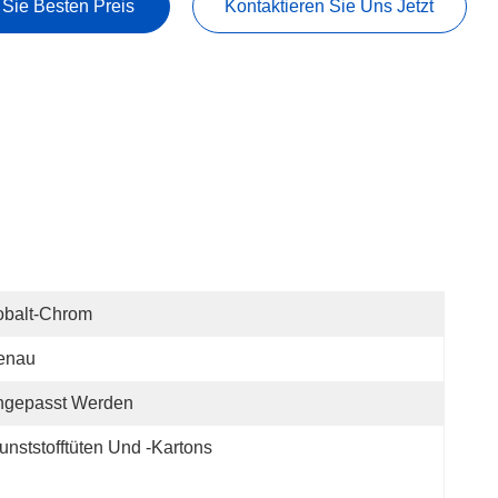
 Sie Besten Preis
Kontaktieren Sie Uns Jetzt
obalt-Chrom
enau
ngepasst Werden
unststofftüten Und -kartons