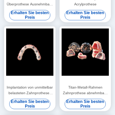
Überprothese Ausnehmbare
Acrylprothese
Teilweise Prothese
Erhalten Sie besten
Erhalten Sie besten
Preis
Preis
Implantation von unmittelbar
Titan-Metall-Rahmen
belasteten Zahnprothesen
Zahnprothese abnehmbare
Lichtrosa abnehmbare
falsche Zähne
Erhalten Sie besten
Erhalten Sie besten
künstliche Zähne
Preis
Preis