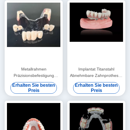
Metallrahmen
Implantat Titanstahl
Präzisionsbefestigung
Abnehmbare Zahnprothesen
Überprothese Ausnehmbare
Titanstahl Implantatstahl
Erhalten Sie besten
Erhalten Sie besten
Zahnprothese
Überpräparate
Preis
Preis