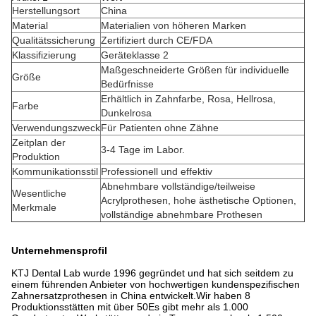
Herstellungsort
China
Material
Materialien von höheren Marken
Qualitätssicherung
Zertifiziert durch CE/FDA
Klassifizierung
Geräteklasse 2
Maßgeschneiderte Größen für individuelle
Größe
Bedürfnisse
Erhältlich in Zahnfarbe, Rosa, Hellrosa,
Farbe
Dunkelrosa
Verwendungszweck
Für Patienten ohne Zähne
Zeitplan der
3-4 Tage im Labor.
Produktion
Kommunikationsstil
Professionell und effektiv
Abnehmbare vollständige/teilweise
Wesentliche
Acrylprothesen, hohe ästhetische Optionen,
Merkmale
vollständige abnehmbare Prothesen
Unternehmensprofil
KTJ Dental Lab wurde 1996 gegründet und hat sich seitdem zu
einem führenden Anbieter von hochwertigen kundenspezifischen
Zahnersatzprothesen in China entwickelt.Wir haben 8
Produktionsstätten mit über 50Es gibt mehr als 1.000