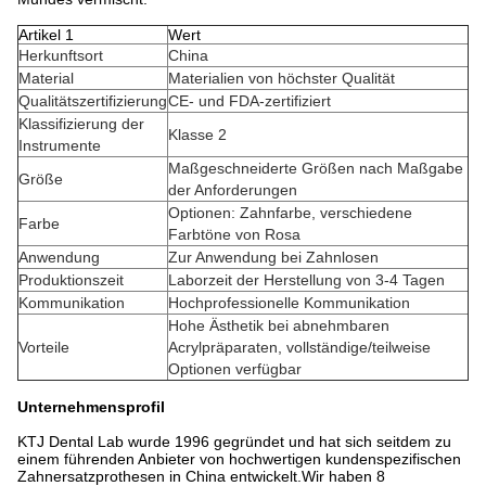
Artikel 1
Wert
Herkunftsort
China
Material
Materialien von höchster Qualität
Qualitätszertifizierung
CE- und FDA-zertifiziert
Klassifizierung der
Klasse 2
Instrumente
Maßgeschneiderte Größen nach Maßgabe
Größe
der Anforderungen
Optionen: Zahnfarbe, verschiedene
Farbe
Farbtöne von Rosa
Anwendung
Zur Anwendung bei Zahnlosen
Produktionszeit
Laborzeit der Herstellung von 3-4 Tagen
Kommunikation
Hochprofessionelle Kommunikation
Hohe Ästhetik bei abnehmbaren
Vorteile
Acrylpräparaten, vollständige/teilweise
Optionen verfügbar
Unternehmensprofil
KTJ Dental Lab wurde 1996 gegründet und hat sich seitdem zu
einem führenden Anbieter von hochwertigen kundenspezifischen
Zahnersatzprothesen in China entwickelt.Wir haben 8