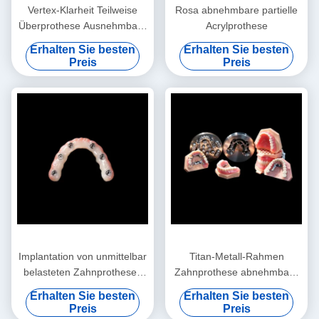
Vertex-Klarheit Teilweise
Rosa abnehmbare partielle
Überprothese Ausnehmbare
Acrylprothese
Teilweise Prothese
Erhalten Sie besten
Erhalten Sie besten
Preis
Preis
Implantation von unmittelbar
Titan-Metall-Rahmen
belasteten Zahnprothesen
Zahnprothese abnehmbare
Lichtrosa abnehmbare
falsche Zähne
Erhalten Sie besten
Erhalten Sie besten
künstliche Zähne
Preis
Preis