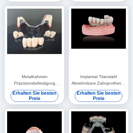
Metallrahmen
Implantat Titanstahl
Präzisionsbefestigung
Abnehmbare Zahnprothesen
Überprothese Ausnehmbare
Titanstahl Implantatstahl
Erhalten Sie besten
Erhalten Sie besten
Zahnprothese
Überpräparate
Preis
Preis