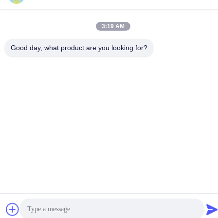
Anschrift
KangtaiJian Gesundheitsindustrie Gebäude Nr.7 Rongtian
Road, Bezirk Pingshan, Shenzhen, China
3:19 AM
Good day, what product are you looking for?
Datenschutzrichtlinie
|
Sitemap
China Gute Qualität Digitale vollständige Zahnersatz Lieferant.
Urheberrecht © 2025-2026 Shenzhen KTJ DentalLabs Co.,Ltd.
Alle Rechte vorbehalten.