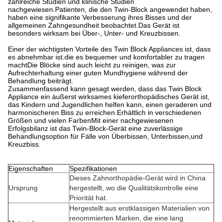
zahlreiche Studien und klinische Studien
nachgewiesen.Patienten, die den Twin-Block angewendet haben,
haben eine signifikante Verbesserung ihres Bisses und der
allgemeinen Zahngesundheit beobachtet.Das Gerät ist
besonders wirksam bei Über-, Unter- und Kreuzbissen.
Einer der wichtigsten Vorteile des Twin Block Appliances ist, dass
es abnehmbar ist.die es bequemer und komfortabler zu tragen
machtDie Blöcke sind auch leicht zu reinigen, was zur
Aufrechterhaltung einer guten Mundhygiene während der
Behandlung beiträgt.
Zusammenfassend kann gesagt werden, dass das Twin Block
Appliance ein äußerst wirksames kieferorthopädisches Gerät ist,
das Kindern und Jugendlichen helfen kann, einen geraderen und
harmonischeren Biss zu erreichen.Erhältlich in verschiedenen
Größen und vielen FarbenMit einer nachgewiesenen
Erfolgsbilanz ist das Twin-Block-Gerät eine zuverlässige
Behandlungsoption für Fälle von Überbissen, Unterbissen,und
Kreuzbiss.
Eigenschaften
Spezifikationen
Dieses Zahnorthopädie-Gerät wird in China
Ursprung
hergestellt, wo die Qualitätskontrolle eine
Priorität hat.
Hergestellt aus erstklassigen Materialien von
renommierten Marken, die eine lang