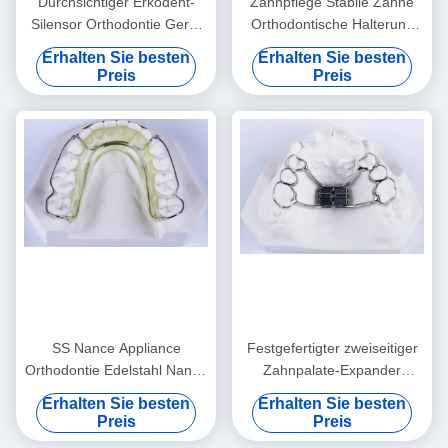
Durchsichtiger Erkodent-
Zahnpflege Stabile Zähne
Silensor Orthodontie Gerät
Orthodontische Halterung
Anti-Schnarchen Mundstück
Professionelle klare
Erhalten Sie besten
Erhalten Sie besten
Halterung
Preis
Preis
SS Nance Appliance
Festgefertigter zweiseitiger
Orthodontie Edelstahl Nance
Zahnpalate-Expander
Zahnapparat
Zahnpalate-Spreader
Erhalten Sie besten
Erhalten Sie besten
Preis
Preis