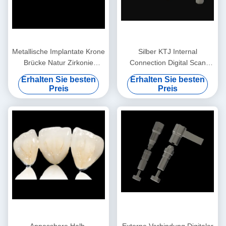
Metallische Implantate Krone
Silber KTJ Internal
Brücke Natur Zirkonie
Connection Digital Scan
Vollkontur Krone Mit
Körper für Implantate hohe
Erhalten Sie besten
Erhalten Sie besten
Titanium Abutment
Präzision
Preis
Preis