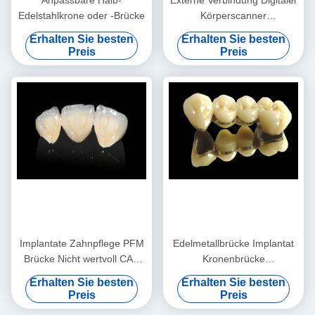
Anpassbare Halb-
Externe Verbindung Digitaler
Edelstahlkrone oder -Brücke
Körperscanner
Präzisionsscanner für
Erhalten Sie besten
Erhalten Sie besten
Zahnimplantate
Preis
Preis
Implantate Zahnpflege PFM
Edelmetallbrücke Implantat
Brücke Nicht wertvoll CAD
Kronenbrücke
CAM PFM Krone
Verschleißbeständig
Erhalten Sie besten
Erhalten Sie besten
angepasst
Preis
Preis