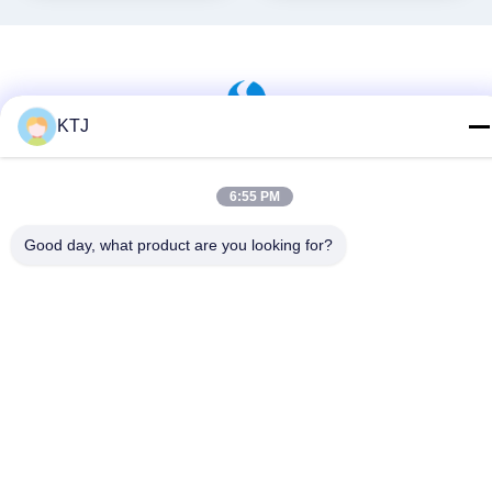
KTJ
6:55 PM
Soziale Medien
Good day, what product are you looking for?
Schnelle Kontaktaufnahme
Tel.
86-0755-8606-0301
E-Mail-Adresse
jacky@ktjdental.com
Anschrift