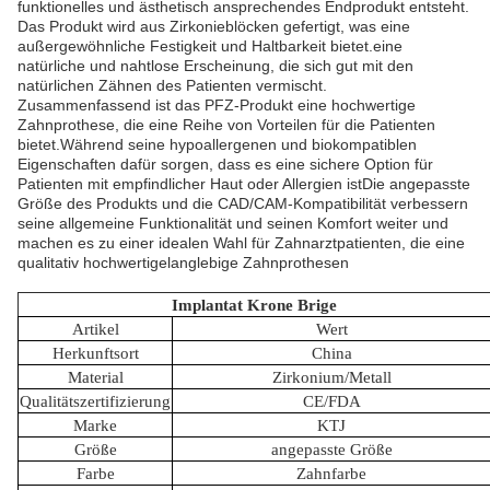
funktionelles und ästhetisch ansprechendes Endprodukt entsteht.
Das Produkt wird aus Zirkonieblöcken gefertigt, was eine
außergewöhnliche Festigkeit und Haltbarkeit bietet.eine
natürliche und nahtlose Erscheinung, die sich gut mit den
natürlichen Zähnen des Patienten vermischt.
Zusammenfassend ist das PFZ-Produkt eine hochwertige
Zahnprothese, die eine Reihe von Vorteilen für die Patienten
bietet.Während seine hypoallergenen und biokompatiblen
Eigenschaften dafür sorgen, dass es eine sichere Option für
Patienten mit empfindlicher Haut oder Allergien istDie angepasste
Größe des Produkts und die CAD/CAM-Kompatibilität verbessern
seine allgemeine Funktionalität und seinen Komfort weiter und
machen es zu einer idealen Wahl für Zahnarztpatienten, die eine
qualitativ hochwertigelanglebige Zahnprothesen
Implantat Krone Brige
Artikel
Wert
Herkunftsort
China
Material
Zirkonium/Metall
Qualitätszertifizierung
CE/FDA
Marke
KTJ
Größe
angepasste Größe
Farbe
Zahnfarbe