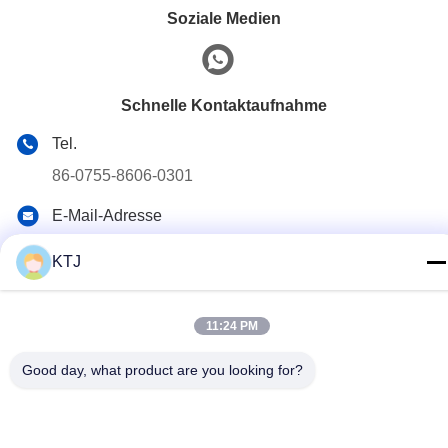
Soziale Medien
Schnelle Kontaktaufnahme
Tel.
86-0755-8606-0301
E-Mail-Adresse
jacky@ktjdental.com
KTJ
Anschrift
KangtaiJian Gesundheitsindustrie Gebäude Nr.7 Rongtian
Road, Bezirk Pingshan, Shenzhen, China
11:24 PM
Good day, what product are you looking for?
Datenschutzrichtlinie
|
Sitemap
China Gute Qualität Digitale vollständige Zahnersatz Lieferant.
Urheberrecht © 2025-2026 Shenzhen KTJ DentalLabs Co.,Ltd.