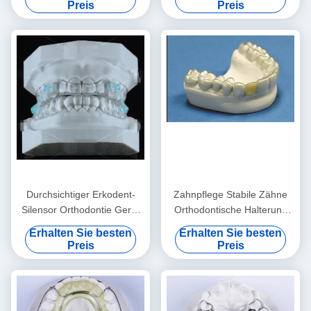
schleifen
Preis
Preis
Durchsichtiger Erkodent-
Zahnpflege Stabile Zähne
Silensor Orthodontie Gerät
Orthodontische Halterung
Anti-Schnarchen Mundstück
Professionelle klare
Erhalten Sie besten
Erhalten Sie besten
Halterung
Preis
Preis