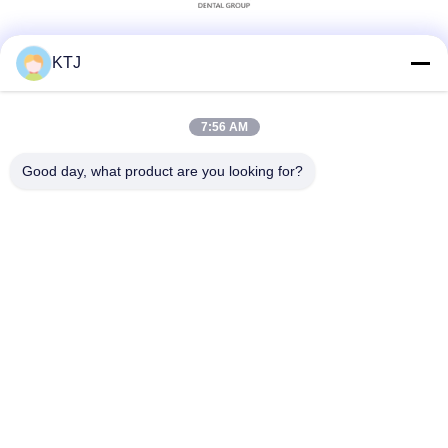
Soziale Medien
KTJ
7:56 AM
Schnelle Kontaktaufnahme
Good day, what product are you looking for?
Tel.
86-0755-8606-0301
E-Mail-Adresse
jacky@ktjdental.com
Anschrift
KangtaiJian Gesundheitsindustrie Gebäude Nr.7 Rongtian
Road, Bezirk Pingshan, Shenzhen, China
Datenschutzrichtlinie
|
Sitemap