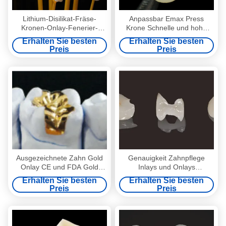
Lithium-Disilikat-Fräse-
Anpassbar Emax Press
Kronen-Onlay-Fenerier-
Krone Schnelle und hohe
Hochgenauigkeits-Zahn-
Ästhetik Zahn Inlay Onlay
Erhalten Sie besten
Erhalten Sie besten
Inlay-Onlay
Preis
Preis
Ausgezeichnete Zahn Gold
Genauigkeit Zahnpflege
Onlay CE und FDA Gold
Inlays und Onlays
Inlays und Onlays
Lithiumdisilikat Fräsen Onlay
Erhalten Sie besten
Erhalten Sie besten
Veneer
Preis
Preis